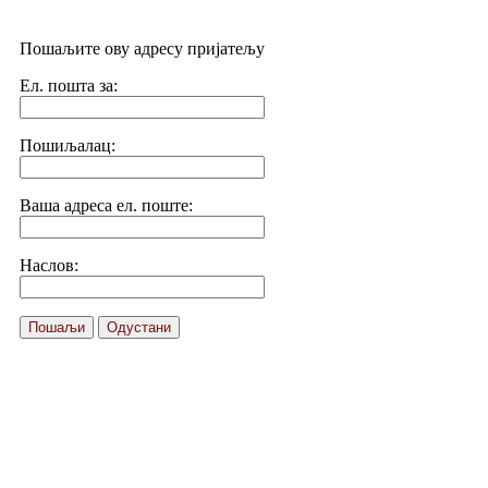
Пошаљите ову адресу пријатељу
Ел. пошта за:
Пошиљалац:
Ваша адреса ел. поште:
Наслов:
Пошаљи
Одустани