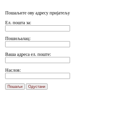
Пошаљите ову адресу пријатељу
Ел. пошта за:
Пошиљалац:
Ваша адреса ел. поште:
Наслов:
Пошаљи
Одустани