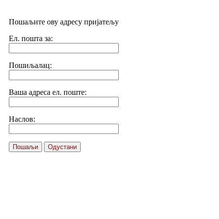
Пошаљите ову адресу пријатељу
Ел. пошта за:
Пошиљалац:
Ваша адреса ел. поште:
Наслов:
Пошаљи
Одустани