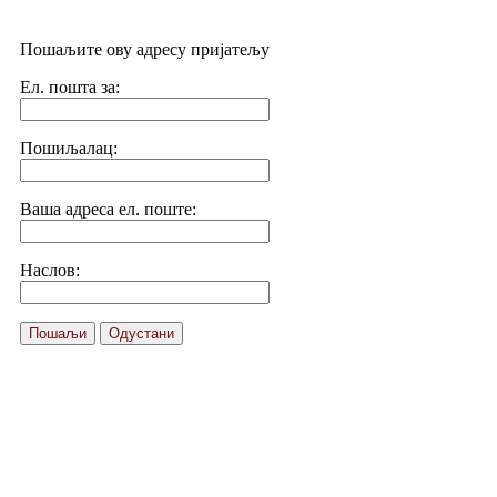
Пошаљите ову адресу пријатељу
Ел. пошта за:
Пошиљалац:
Ваша адреса ел. поште:
Наслов:
Пошаљи
Одустани