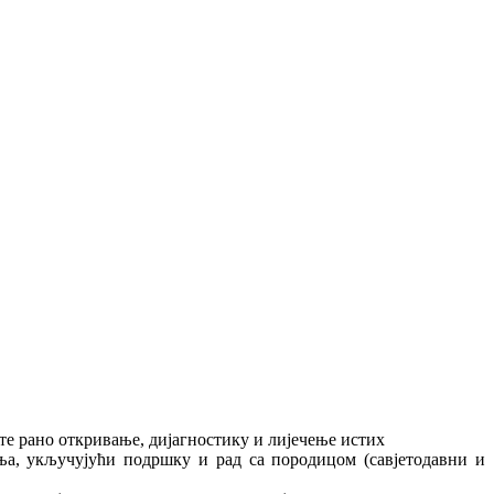
те рано откривање, дијагностику и лијечење истих
ња, укључујући подршку и рад са породицом (савјетодавни и