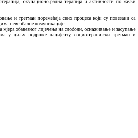
хотерапија, окупационо-радна терапија и активности по жељи
овање и третман поремећаја свих процеса који су повезани са
ицима невербалне комуникације
на мјера обавезног лијечења на слободи, оснаживање и засупање
ама у циљу подршке пацијенту, социотерапијски третман и