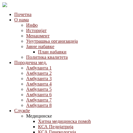
Почетна
О нама
Инфо
Историјат
Менаџмент
Унутрашња организација
Јавне набавке
План набавки
Политика квалитета
Породична мед.
Амбуланта 1
Амбуланта 2
Амбуланта 3
Амбуланта 4
Амбуланта 5
Амбуланта 6
Амбуланта 7
Амбуланта 8
Службе
Медицинске
Хитна медицинска помоћ
КСА Педијатрија
КСА Гинекологија