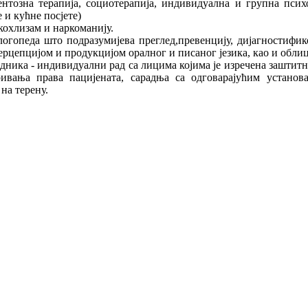
ентозна терапија, социотерапија, индивидуална и групна пси
 и кућне посјете)
кохлизам и наркоманију.
логопеда што подразумијева преглед,превенцију, дијагностифик
ерцепцијом и продукцијом оралног и писаног језика, као и обл
адника - индивидуални рад са лицима којима је изречена заштит
ивања права пацијената, сарадња са одговарајућим установ
на терену.