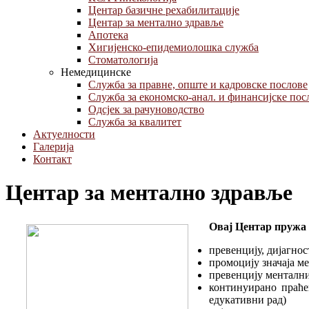
Центар базичне рехабилитације
Центар за ментално здравље
Aпотека
Хигијенско-епидемиолошка служба
Стоматологија
Немедицинске
Служба за правне, опште и кадровске послове
Служба за економско-анал. и финансијске пос
Одсјек за рачуноводство
Служба за квалитет
Актуелности
Галерија
Контакт
Центар за ментално здравље
Овај Центар пружа 
превенцију, дијагно
промоцију значаја ме
превенцију ментални
континуирано праће
едукативни рад)