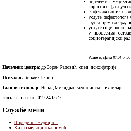
лијечење - медикам
корисника (укључене
савјетовалиште за ал
услуге дефектолога-
функцијом говора, п
услуге социјалног р
у процесима оствар
социотерапијски рад 
Радно вријеме
:
07:00-14:00
Начелник центра
: др Зоран Радовић, спец. психијатрије
Психолог
: Биљана Бабић
Главни техничар:
Ненад Милидраг
, медицински техничар
контакт телефон: 059 240-677
Службе мени
Породична медицина
Хитна медицинска помоћ