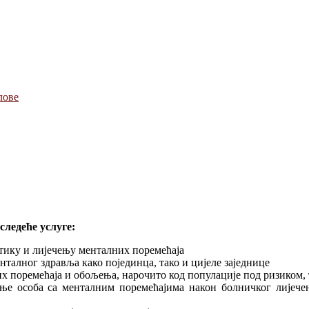
лове
следеће услуге:
стику и лијечењу менталних поремећаја
нталног здравља како појединца, тако и цијеле заједнице
х поремећаја и обољења, нарочито код популације под ризиком, 
ње особа са менталним поремећајима након болничког лијече