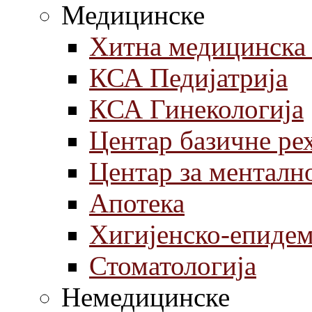
Медицинске
Хитна медицинска
КСА Педијатрија
КСА Гинекологија
Центар базичне ре
Центар за менталн
Aпотека
Хигијенско-епиде
Стоматологија
Немедицинске