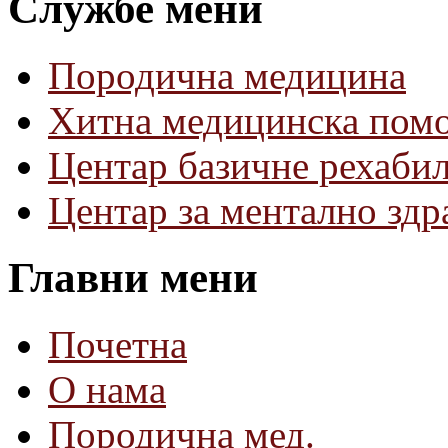
Службе мени
Породична медицина
Хитна медицинска пом
Центар базичне рехаби
Центар за ментално зд
Главни мени
Почетна
О нама
Породична мед.