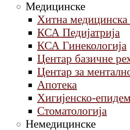
Медицинске
Хитна медицинска
КСА Педијатрија
КСА Гинекологија
Центар базичне ре
Центар за менталн
Aпотека
Хигијенско-епиде
Стоматологија
Немедицинске