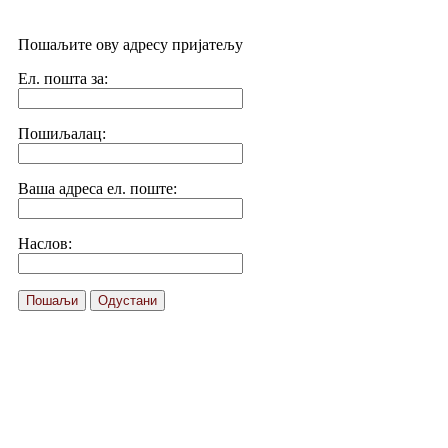
Пошаљите ову адресу пријатељу
Ел. пошта за:
Пошиљалац:
Ваша адреса ел. поште:
Наслов:
Пошаљи
Одустани