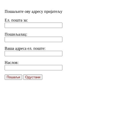
Пошаљите ову адресу пријатељу
Ел. пошта за:
Пошиљалац:
Ваша адреса ел. поште:
Наслов:
Пошаљи
Одустани