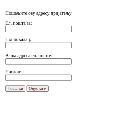
Пошаљите ову адресу пријатељу
Ел. пошта за:
Пошиљалац:
Ваша адреса ел. поште:
Наслов:
Пошаљи
Одустани