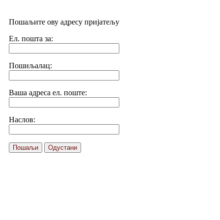
Пошаљите ову адресу пријатељу
Ел. пошта за:
Пошиљалац:
Ваша адреса ел. поште:
Наслов:
Пошаљи
Одустани