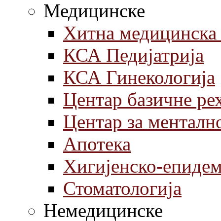
Медицинске
Хитна медицинска
КСА Педијатрија
КСА Гинекологија
Центар базичне ре
Центар за менталн
Aпотека
Хигијенско-епиде
Стоматологија
Немедицинске